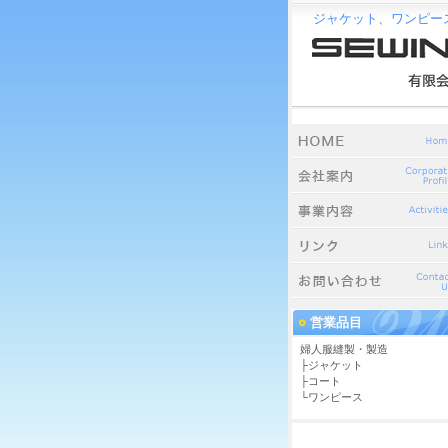
ジャケット、ワンピー
営業品目
婦人服縫製・製造
├ジャケット
├コート
└ワンピース