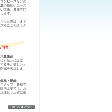
・
ワンピース
などの
製造
の幅広いニーズ
高い技術、各種専門
たします。
いたった際は、まず
お気軽にご相談下さ
た大量生産
国にも新たに設立
現する事が難しいと
の削減を実現しま
な生産・納品
門スタッフ、各種専
る国内工場では、お
を迅速且つ正確に生
。