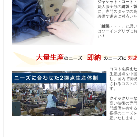
ジャケット
・
コート
婦人服全般の
縫製
・
に、専門スタッフの
設備で迅速に対応い
「
縫製
・・・」と思
はソーイングリヴに
い！
コストを抑え
生産拠点を中
し、国内で実
されるコスト
す。
クイックリー
高い技術の専
門設備を有す
客様のニーズ
産いたします